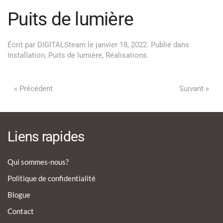
Puits de lumière
Écrit par
DIGITALSteam
le
janvier 18, 2022
. Publié dans
Installation
,
Puits de lumière
,
Réalisations
.
« Précédent
Suivant »
Liens rapides
Qui sommes-nous?
Politique de confidentialité
Blogue
Contact