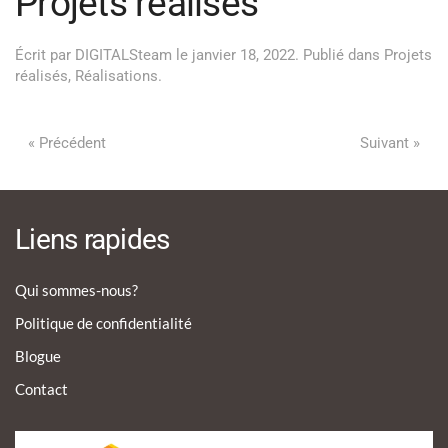
Projets réalisés
Écrit par
DIGITALSteam
le
janvier 18, 2022
. Publié dans
Projets
réalisés
,
Réalisations
.
« Précédent
Suivant »
Liens rapides
Qui sommes-nous?
Politique de confidentialité
Blogue
Contact