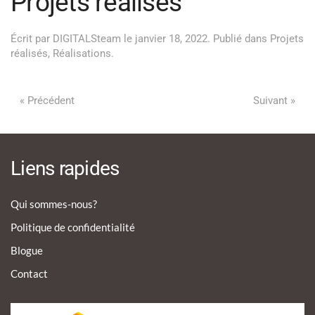
Projets réalisés
Écrit par
DIGITALSteam
le
janvier 18, 2022
. Publié dans
Projets
réalisés
,
Réalisations
.
« Précédent
Suivant »
Liens rapides
Qui sommes-nous?
Politique de confidentialité
Blogue
Contact