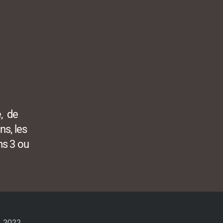
, de
ns, les
ms 3 ou
2022