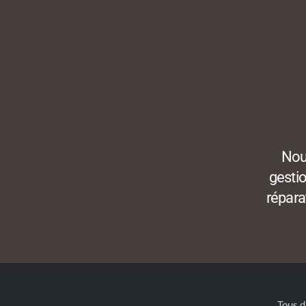
Nou
gestio
répara
Tous d