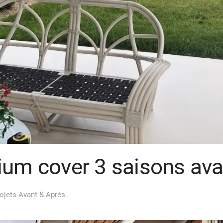
ium cover 3 saisons ava
ojets Avant & Après
.