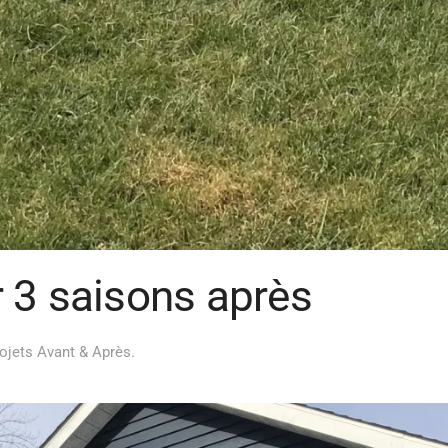
 3 saisons après
ojets Avant & Après
.