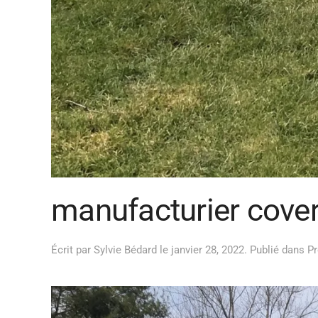
manufacturier cover
Écrit par
Sylvie Bédard
le
janvier 28, 2022
. Publié dans
Pr